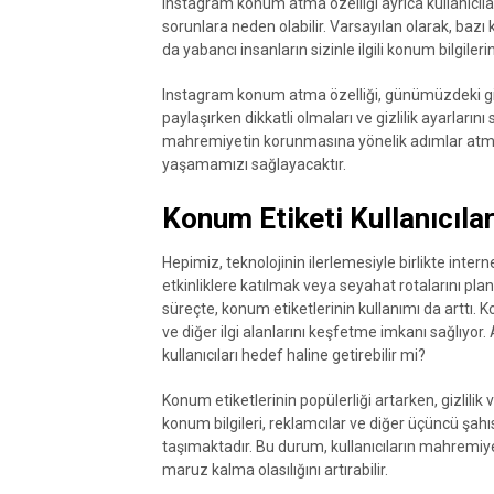
Instagram konum atma özelliği ayrıca kullanıcılar
sorunlara neden olabilir. Varsayılan olarak, bazı 
da yabancı insanların sizinle ilgili konum bilgiler
Instagram konum atma özelliği, günümüzdeki gizlil
paylaşırken dikkatli olmaları ve gizlilik ayarlarını 
mahremiyetin korunmasına yönelik adımlar atma
yaşamamızı sağlayacaktır.
Konum Etiketi Kullanıcılar
Hepimiz, teknolojinin ilerlemesiyle birlikte inter
etkinliklere katılmak veya seyahat rotalarını pla
süreçte, konum etiketlerinin kullanımı da arttı. K
ve diğer ilgi alanlarını keşfetme imkanı sağlıyor.
kullanıcıları hedef haline getirebilir mi?
Konum etiketlerinin popülerliği artarken, gizlilik
konum bilgileri, reklamcılar ve diğer üçüncü şahısl
taşımaktadır. Bu durum, kullanıcıların mahremiy
maruz kalma olasılığını artırabilir.