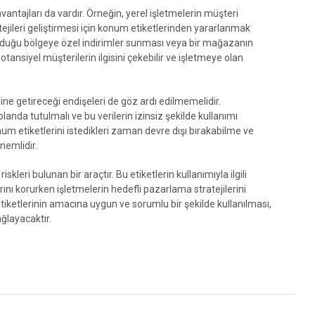
antajları da vardır. Örneğin, yerel işletmelerin müşteri
ejileri geliştirmesi için konum etiketlerinden yararlanmak
ulunduğu bölgeye özel indirimler sunması veya bir mağazanın
otansiyel müşterilerin ilgisini çekebilir ve işletmeye olan
line getireceği endişeleri de göz ardı edilmemelidir.
n planda tutulmalı ve bu verilerin izinsiz şekilde kullanımı
um etiketlerini istedikleri zaman devre dışı bırakabilme ve
nemlidir.
leri bulunan bir araçtır. Bu etiketlerin kullanımıyla ilgili
arını korurken işletmelerin hedefli pazarlama stratejilerini
iketlerinin amacına uygun ve sorumlu bir şekilde kullanılması,
ağlayacaktır.