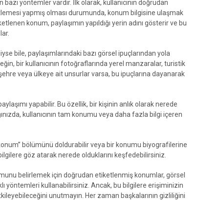
 bazı yöntemler vardır. İlk olarak, kullanıcının doğrudan
etlemesi yapmış olması durumunda, konum bilgisine ulaşmak
ketlenen konum, paylaşımın yapıldığı yerin adını gösterir ve bu
ar.
yse bile, paylaşımlarındaki bazı görsel ipuçlarından yola
 bir kullanıcının fotoğraflarında yerel manzaralar, turistik
ir şehre veya ülkeye ait unsurlar varsa, bu ipuçlarına dayanarak
ylaşımı yapabilir. Bu özellik, bir kişinin anlık olarak nerede
ğınızda, kullanıcının tam konumu veya daha fazla bilgi içeren
a “konum” bölümünü doldurabilir veya bir konumu biyografilerine
bilgilere göz atarak nerede olduklarını keşfedebilirsiniz.
umunu belirlemek için doğrudan etiketlenmiş konumlar, görsel
arklı yöntemleri kullanabilirsiniz. Ancak, bu bilgilere erişiminizin
ı etkileyebileceğini unutmayın. Her zaman başkalarının gizliliğini