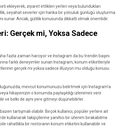
ti ekleyerek, ziyaret ettikleri yerleri veya bulundukları
llik, seyahat severler için harika bir yolculuk günlüğü oluşturma
ı sunar. Ancak, gizlilik konusunda dikkatli olmak önemlidir.
ri: Gerçek mi, Yoksa Sadece
aha fazla zaman harcıyor ve Instagram da bu trendin başını
ılarına farklı deneyimler sunan Instagram, konum etiketleriyle
etlerinin gerçek mi yoksa sadece illüzyon mu olduğu konusu
turduğunuzda, mevcut konumunuzu belirtmek için Instagram’a
n veya hikayenizin o konumda paylaşıldığı izlenimini verir.
ir ve belki de aynı yere gitmeyi düşünebilirler.
zen tartışmalı olabilir. Birçok kullanıcı, popüler yerlere ait
rde kullanarak takipçilerine yanıltıcı bir izlenim bırakabilme
bile rahatlıkla bir restoranın konum etiketini kullanabilir ve