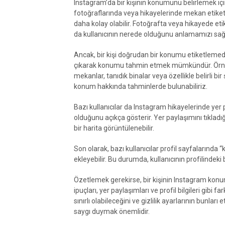
Instagram’da bir kişinin konumunu belirlemek için
fotoğraflarında veya hikayelerinde mekan etik
daha kolay olabilir. Fotoğrafta veya hikayede eti
da kullanıcının nerede olduğunu anlamamızı sağl
Ancak, bir kişi doğrudan bir konumu etiketlemedi
çıkarak konumu tahmin etmek mümkündür. Örneğin,
mekanlar, tanıdık binalar veya özellikle belirli b
konum hakkında tahminlerde bulunabiliriz.
Bazı kullanıcılar da Instagram hikayelerinde yer pa
olduğunu açıkça gösterir. Yer paylaşımını tıkladı
bir harita görüntülenebilir.
Son olarak, bazı kullanıcılar profil sayfalarınd
ekleyebilir. Bu durumda, kullanıcının profilindeki 
Özetlemek gerekirse, bir kişinin Instagram kon
ipuçları, yer paylaşımları ve profil bilgileri gibi f
sınırlı olabileceğini ve gizlilik ayarlarının bunlar
saygı duymak önemlidir.