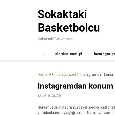
Skip
to
Sokaktaki
content
Basketbolcu
Sokaktaki Basketbolcu
1
slottica-com-pl
Uncategoriz
Home
Uncategorized
Instagramdan konum a
Instagramdan konum a
Ocak 6, 2025
Günümüzde Instagram, sosyal medya platformları 
ve videolarını paylaştığı bu platform, aynı zaman