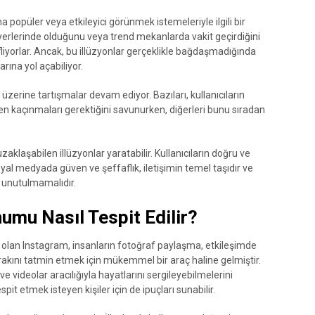
 popüler veya etkileyici görünmek istemeleriyle ilgili bir
l yerlerinde olduğunu veya trend mekanlarda vakit geçirdiğini
fliyorlar. Ancak, bu illüzyonlar gerçeklikle bağdaşmadığında
rına yol açabiliyor.
üzerine tartışmalar devam ediyor. Bazıları, kullanıcıların
rden kaçınmaları gerektiğini savunurken, diğerleri bunu sıradan
klaşabilen illüzyonlar yaratabilir. Kullanıcıların doğru ve
syal medyada güven ve şeffaflık, iletişimin temel taşıdır ve
i unutulmamalıdır.
umu Nasıl Tespit Edilir?
lan Instagram, insanların fotoğraf paylaşma, etkileşimde
ını tatmin etmek için mükemmel bir araç haline gelmiştir.
 ve videolar aracılığıyla hayatlarını sergileyebilmelerini
it etmek isteyen kişiler için de ipuçları sunabilir.