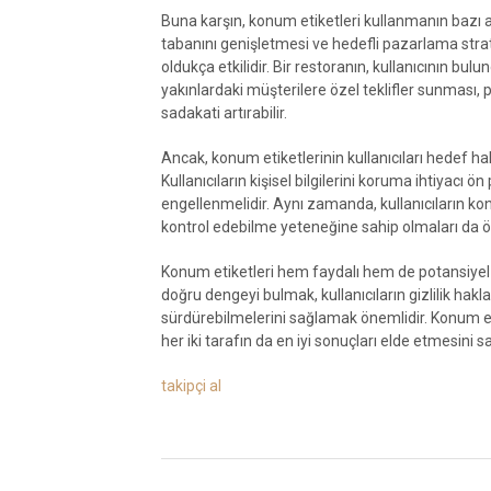
Buna karşın, konum etiketleri kullanmanın bazı av
tabanını genişletmesi ve hedefli pazarlama strat
oldukça etkilidir. Bir restoranın, kullanıcının b
yakınlardaki müşterilere özel teklifler sunması, p
sadakati artırabilir.
Ancak, konum etiketlerinin kullanıcıları hedef ha
Kullanıcıların kişisel bilgilerini koruma ihtiyacı ö
engellenmelidir. Aynı zamanda, kullanıcıların kon
kontrol edebilme yeteneğine sahip olmaları da ö
Konum etiketleri hem faydalı hem de potansiyel risk
doğru dengeyi bulmak, kullanıcıların gizlilik hakl
sürdürebilmelerini sağlamak önemlidir. Konum et
her iki tarafın da en iyi sonuçları elde etmesini s
takipçi al