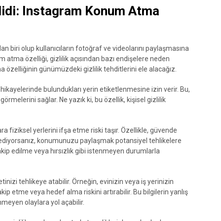
didi: Instagram Konum Atma
 biri olup kullanıcıların fotoğraf ve videolarını paylaşmasına
atma özelliği, gizlilik açısından bazı endişelere neden
zelliğinin günümüzdeki gizlilik tehditlerini ele alacağız.
hikayelerinde bulundukları yerin etiketlenmesine izin verir. Bu,
görmelerini sağlar. Ne yazık ki, bu özellik, kişisel gizlilik
 fiziksel yerlerini ifşa etme riski taşır. Özellikle, güvende
ediyorsanız, konumunuzu paylaşmak potansiyel tehlikelere
, takip edilme veya hırsızlık gibi istenmeyen durumlarla
izi tehlikeye atabilir. Örneğin, evinizin veya iş yerinizin
ip etme veya hedef alma riskini artırabilir. Bu bilgilerin yanlış
nmeyen olaylara yol açabilir.