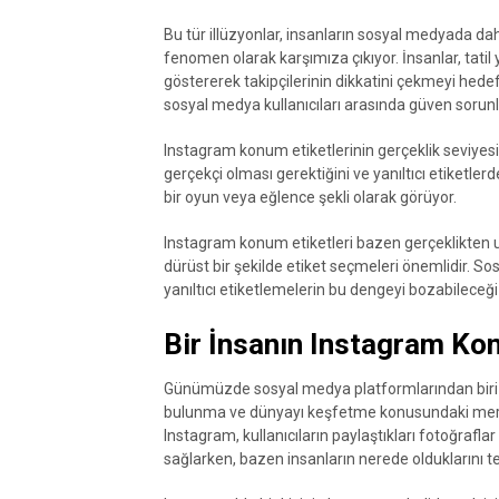
Bu tür illüzyonlar, insanların sosyal medyada daha
fenomen olarak karşımıza çıkıyor. İnsanlar, tati
göstererek takipçilerinin dikkatini çekmeyi hede
sosyal medya kullanıcıları arasında güven sorunla
Instagram konum etiketlerinin gerçeklik seviyesi 
gerçekçi olması gerektiğini ve yanıltıcı etiketle
bir oyun veya eğlence şekli olarak görüyor.
Instagram konum etiketleri bazen gerçeklikten uza
dürüst bir şekilde etiket seçmeleri önemlidir. So
yanıltıcı etiketlemelerin bu dengeyi bozabileceğ
Bir İnsanın Instagram Kon
Günümüzde sosyal medya platformlarından biri o
bulunma ve dünyayı keşfetme konusundaki merak
Instagram, kullanıcıların paylaştıkları fotoğraflar
sağlarken, bazen insanların nerede olduklarını tesp