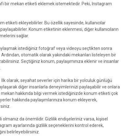
fi bir mekan etiketi eklemek istemektedir. Peki, Instagram
 etiketi ekleyebilirler. Bu özellik sayesinde, kullanıcılar
 paylaşabilirler. Konum etiketinin eklenmesi, diğer kullanıcıların
elerini sağlar.
laşmak istediğiniz fotoğraf veya videoyu seçtikten sonra
Ardından, otomatik olarak yakındaki mekanları listeleyen bir
bilirsiniz. Seçtiğiniz konum, paylaşımınıza eklenir ve insanlar
.
İlk olarak, seyahat severler için harika bir yolculuk günlüğü
paylaşarak diğer insanlarla deneyimlerinizi paylaşabilir ve onlara
 veya mekan hakkında bilgi vermek istediğinizde konum etiketi çok
ibi yerler hakkında paylaşımlarınıza konum ekleyerek,
siniz.
i olmanız da önemlidir. Gizlilik endişeleriniz varsa, kişisel
am ayarlarında gizlilik seçeneklerini kontrol ederek,
i belirleyebilirsiniz.