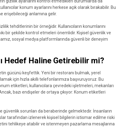
ın gizlilik ayarlarını kontrol etmedikleri durumlarda da
kullanıcılar konum ayarlarını herkese açık olarak bırakabilir. Bu
ine erişebileceği anlamına gelir.
ik tehditlerinin bir örneğidir. Kullanıcıların konumlarını
sıkı bir şekilde kontrol etmeleri önemlidir. Kişisel güvenlik ve
mız, sosyal medya platformlarında güvenli bir deneyim
ı Hedef Haline Getirebilir mi?
netin gücünü keşfettik. Yeni bir restoranı bulmak, yerel
nlamak için hızla akıllı telefonlarımıza başvuruyoruz. Bu
onum etiketleri, kullanıcılara çevredeki işletmeleri, mekanları
 Ancak, bazı endişeler de ortaya çıkıyor: Konum etiketleri
 ve güvenlik sorunları da beraberinde gelmektedir. İnsanların
ar tarafından izlenerek kişisel bilgilerin istismar edilme riski
etini tehlikeye atabilir ve istenmeyen pazarlama mesajlarına