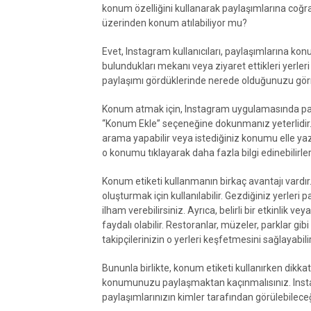
konum özelliğini kullanarak paylaşımlarına coğra
üzerinden konum atılabiliyor mu?
Evet, Instagram kullanıcıları, paylaşımlarına konum
bulundukları mekanı veya ziyaret ettikleri yerleri
paylaşımı gördüklerinde nerede olduğunuzu görm
Konum atmak için, Instagram uygulamasında pay
“Konum Ekle” seçeneğine dokunmanız yeterlidir. 
arama yapabilir veya istediğiniz konumu elle yaza
o konumu tıklayarak daha fazla bilgi edinebilirler
Konum etiketi kullanmanın birkaç avantajı vardır. 
oluşturmak için kullanılabilir. Gezdiğiniz yerleri 
ilham verebilirsiniz. Ayrıca, belirli bir etkinlik
faydalı olabilir. Restoranlar, müzeler, parklar g
takipçilerinizin o yerleri keşfetmesini sağlayabilir
Bununla birlikte, konum etiketi kullanırken dikkatl
konumunuzu paylaşmaktan kaçınmalısınız. Instagr
paylaşımlarınızın kimler tarafından görülebileceğin