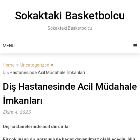
Skip
to
Sokaktaki Basketbolcu
content
Sokaktaki Basketbolcu
MENU
Home
Uncategorized
Diş Hastanesinde Acil Müdahale İmkanları
Diş Hastanesinde Acil Müdahale
İmkanları
Ekim 4, 2025
Diş hastanelerinde acil durumlar
Birçok insan diş ağrısının ne kadar dayanılmaz olabileceğini bilir.