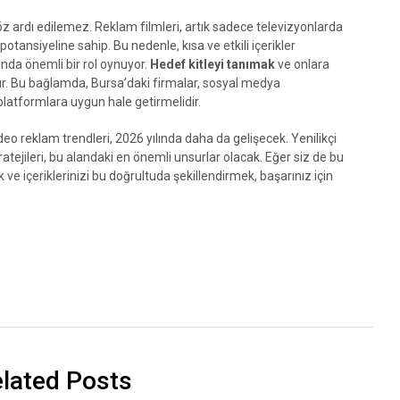
öz ardı edilemez. Reklam filmleri, artık sadece televizyonlarda
tansiyeline sahip. Bu nedenle, kısa ve etkili içerikler
nda önemli bir rol oynuyor.
Hedef kitleyi tanımak
ve onlara
nsur. Bu bağlamda, Bursa’daki firmalar, sosyal medya
u platformlara uygun hale getirmelidir.
eo reklam trendleri, 2026 yılında daha da gelişecek. Yenilikçi
atejileri, bu alandaki en önemli unsurlar olacak. Eğer siz de bu
 ve içeriklerinizi bu doğrultuda şekillendirmek, başarınız için
lated Posts