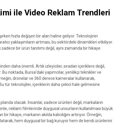
imi ile Video Reklam Trendleri
şırken hızla değişen bir alan haline geliyor. Teknolojinin
aratıcı yaklaşımların artması, bu sektördeki dinamikleri etkiliyor.
ık sadece bir ürün tanıtımı değil, aynı zamanda bir hikaye
den daha önemli. Artık izleyiciler, sıradan içeriklere değil,
or. Bu noktada, Bursa’daki yapımcılar, yenilikçi teknikler ve
Örneğin, dronelar ve 360 derece kameralar kullanarak,
 tür teknolojiler, içeriklerin daha çekici hale gelmesine
planda olacak. İnsanlar, sadece ürünleri değil, markaların
edenle, reklam filmlerinde duygusal unsurların kullanılması büyük
n bir hikaye, markanın akılda kalıcılığını artırıyor. Örneğin,
 anlatarak, hem duygusal bir bağ kuruyor hem de kendi ürünlerini