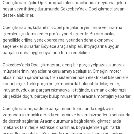
Opel çıkmacılığıdır. Opel araç sahipleri, araçlarında meydana gelen
hasar veya ihtiyaç durumunda Gökçebey'deki Opel çıkmacılardan
destek alabilirler.
Opel çıkmacılar, kullanılmış Opel parçalarını yenileme ve onarma
işlemleri için temin eden profesyonel kişilerdir. Bu çıkmacılar,
genellikle orijinal yedek parça maliyetinden daha ekonomik
seçenekler sunarlar. Böylece araç sahipleri, ihtiyaçlarına uygun
parçaları daha uygun fiyatlarla temin edebilirler.
Gökçebey'deki Opel çıkmacıları, geniş bir parça yelpazesi sunarak
müşterilerinin ihtiyaçlarını karşılamaya çalışırlar. Örneğin, motor
aksamından şanzımana, fren sistemlerinden elektriksel bileşenlere
kadar birçok farklı parça bu çıkmacılarda bulunabilir. Müşteriler,
ihtiyaç duydukları parçayı çıkmacıya ilettiğinde, uzman ekipler hızlı
bir şekilde doğru parçayı bulup müşterinin aracına montajını yaparlar.
Opel çıkmacıları, sadece parça temini konusunda değil, aynı
zamanda uzmanlık gerektiren tamir ve bakım hizmetleri konusunda
da destek sağlarlar. Aracın durumuna bağlı olarak, çıkmacılarda
mekanik tamirler, elektriksel onarımlar, boya işlemleri gibi farklı
hizmetler sunulabilir. Bu sayede müşteriler, araçlarının güvenli ve