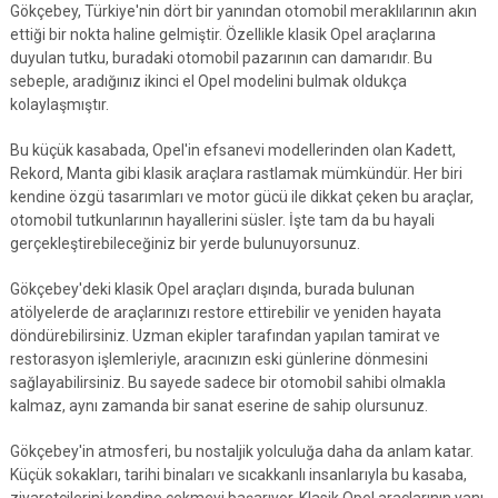
Gökçebey, Türkiye'nin dört bir yanından otomobil meraklılarının akın
ettiği bir nokta haline gelmiştir. Özellikle klasik Opel araçlarına
duyulan tutku, buradaki otomobil pazarının can damarıdır. Bu
sebeple, aradığınız ikinci el Opel modelini bulmak oldukça
kolaylaşmıştır.
Bu küçük kasabada, Opel'in efsanevi modellerinden olan Kadett,
Rekord, Manta gibi klasik araçlara rastlamak mümkündür. Her biri
kendine özgü tasarımları ve motor gücü ile dikkat çeken bu araçlar,
otomobil tutkunlarının hayallerini süsler. İşte tam da bu hayali
gerçekleştirebileceğiniz bir yerde bulunuyorsunuz.
Gökçebey'deki klasik Opel araçları dışında, burada bulunan
atölyelerde de araçlarınızı restore ettirebilir ve yeniden hayata
döndürebilirsiniz. Uzman ekipler tarafından yapılan tamirat ve
restorasyon işlemleriyle, aracınızın eski günlerine dönmesini
sağlayabilirsiniz. Bu sayede sadece bir otomobil sahibi olmakla
kalmaz, aynı zamanda bir sanat eserine de sahip olursunuz.
Gökçebey'in atmosferi, bu nostaljik yolculuğa daha da anlam katar.
Küçük sokakları, tarihi binaları ve sıcakkanlı insanlarıyla bu kasaba,