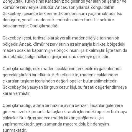
Zonguldak, Türkiye'nin Karadeniz bölgesinde yer alan bir şehirdir ve
kömür rezervleriyle ünlüdür. Ancak, son yıllarda Zonguldak'ın
Gökçebey ilçesinde beklenmedik bir dönüşüm yaşanmaktadır. Bu
dönüşüm, yeraltı madencilik endüstrisinden farklı bir sektöre
odaklanmıştır: Opel çıkmacılığı.
Gökçebey ilçesi, tarihsel olarak yeraltı madenciliğiyle tanınan bir
bölgedir. Ancak, kömür rezervlerinin azalmasıyla birlikte, bölgedeki
maden ocakları kapanmış ve birçok insan işsiz kalmıştır. İşte tam da
bu noktada, bölge halkının girişimci ruhu devreye girmiştir.
Opel çıkmacılığı, eski maden ocaklarının terk edilmiş galerilerinde
gerçekleştirilen bir etkinliktir. Bu etkinlikte, maden ocaklarından
çıkartılan taşların içerisinden değerli opeller bulunabilmektedir.
Gökçebey'de yaşayan bir grup cesur kişi, bu fırsatı değerlendirmeye
karar vermiştir.
Opel çıkmacılığı, adeta bir hazine avına benzer. İnsanlar galerilere
girer ve özel ekipmanlarla taşları kırarak içlerindeki opelleri bulmaya
çalışırlar. Bu uğraş sadece maddi kazanç sağlamak için
yapılmamaktadır, aynı zamanda macera dolu bir deneyim
sunmaktadır.