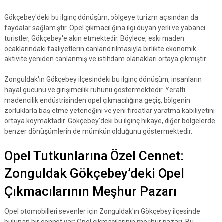
Gökçebey'deki bu ilginç dönüşüm, bölgeye turizm açısından da
faydalar sağlamıştır. Opel çıkmacılığına ilgi duyan yerli ve yabancı
turistler, Gökçebey'e akın etmektedir. Böylece, eski maden
ocaklarındaki faaliyetlerin canlandırılmasıyla birlikte ekonomik
aktivite yeniden canlanmış ve istihdam olanakları ortaya çıkmıştır.
Zonguldak'ın Gökçebey ilçesindeki bu ilginç dönüşüm, insanların
hayal gücünü ve girişimcilik ruhunu göstermektedir. Yeraltı
madencilik endüstrisinden opel çıkmacılığına geçiş, bölgenin
zorluklarla baş etme yeteneğini ve yeni fırsatlar yaratma kabiliyetini
ortaya koymaktadır. Gökçebey'deki bu ilginç hikaye, diğer bölgelerde
benzer dönüşümlerin de mümkün olduğunu göstermektedir.
Opel Tutkunlarına Özel Cennet:
Zonguldak Gökçebey’deki Opel
Çıkmacılarının Meşhur Pazarı
Opel otomobilleri sevenler için Zonguldak'ın Gökçebey ilçesinde
bulunan bir cennet var: Opel çıkmacılarının meşhur pazarı. Bu