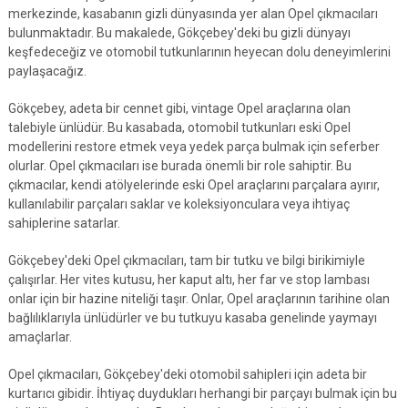
merkezinde, kasabanın gizli dünyasında yer alan Opel çıkmacıları
bulunmaktadır. Bu makalede, Gökçebey'deki bu gizli dünyayı
keşfedeceğiz ve otomobil tutkunlarının heyecan dolu deneyimlerini
paylaşacağız.
Gökçebey, adeta bir cennet gibi, vintage Opel araçlarına olan
talebiyle ünlüdür. Bu kasabada, otomobil tutkunları eski Opel
modellerini restore etmek veya yedek parça bulmak için seferber
olurlar. Opel çıkmacıları ise burada önemli bir role sahiptir. Bu
çıkmacılar, kendi atölyelerinde eski Opel araçlarını parçalara ayırır,
kullanılabilir parçaları saklar ve koleksiyonculara veya ihtiyaç
sahiplerine satarlar.
Gökçebey'deki Opel çıkmacıları, tam bir tutku ve bilgi birikimiyle
çalışırlar. Her vites kutusu, her kaput altı, her far ve stop lambası
onlar için bir hazine niteliği taşır. Onlar, Opel araçlarının tarihine olan
bağlılıklarıyla ünlüdürler ve bu tutkuyu kasaba genelinde yaymayı
amaçlarlar.
Opel çıkmacıları, Gökçebey'deki otomobil sahipleri için adeta bir
kurtarıcı gibidir. İhtiyaç duydukları herhangi bir parçayı bulmak için bu