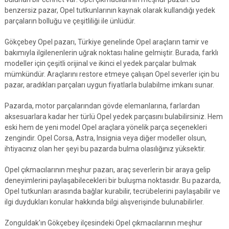
benzersiz pazar, Opel tutkunlarının kaynak olarak kullandığı yedek
parçaların bolluğu ve çeşitliliği ile ünlüdür.
Gökçebey Opel pazarı, Türkiye genelinde Opel araçların tamir ve
bakımıyla ilgilenenlerin uğrak noktası haline gelmiştir. Burada, farklı
modeller için çeşitli orijinal ve ikinci el yedek parçalar bulmak
mümkündür. Araçlarını restore etmeye çalışan Opel severler için bu
pazar, aradıkları parçaları uygun fiyatlarla bulabilme imkanı sunar.
Pazarda, motor parçalarından gövde elemanlarına, farlardan
aksesuarlara kadar her türlü Opel yedek parçasını bulabilirsiniz. Hem
eski hem de yeni model Opel araçlara yönelik parça seçenekleri
zengindir. Opel Corsa, Astra, Insignia veya diğer modeller olsun,
ihtiyacınız olan her şeyi bu pazarda bulma olasılığınız yüksektir.
Opel çıkmacılarının meşhur pazarı, araç severlerin bir araya gelip
deneyimlerini paylaşabilecekleri bir buluşma noktasıdır. Bu pazarda,
Opel tutkunları arasında bağlar kurabilir, tecrübelerini paylaşabilir ve
ilgi duydukları konular hakkında bilgi alışverişinde bulunabilirler.
Zonguldak'ın Gökçebey ilçesindeki Opel çıkmacılarının meşhur