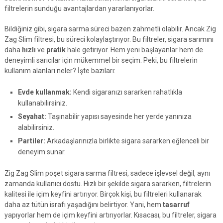
filtrelerin sunduğu avantajlardan yararlanıyorlar.
Bildiğiniz gibi, sigara sarma süreci bazen zahmetli olabilir. Ancak Zig
Zag Slim filtresi, bu süreci kolaylaştırıyor. Bu filtreler, sigara sarımını
daha
hızlı
ve
pratik
hale getiriyor. Hem yeni başlayanlar hem de
deneyimli sarıcılar için mükemmel bir seçim. Peki, bu filtrelerin
kullanım alanları neler? İşte bazıları:
Evde kullanmak:
Kendi sigaranızı sararken rahatlıkla
kullanabilirsiniz.
Seyahat:
Taşınabilir yapısı sayesinde her yerde yanınıza
alabilirsiniz.
Partiler:
Arkadaşlarınızla birlikte sigara sararken eğlenceli bir
deneyim sunar.
Zig Zag Slim poşet sigara sarma filtresi, sadece işlevsel değil, aynı
zamanda kullanıcı dostu. Hızlı bir şekilde sigara sararken, filtrelerin
kalitesi ile içim keyfini artırıyor. Birçok kişi, bu filtreleri kullanarak
daha az tütün israfı yaşadığını belirtiyor. Yani, hem
tasarruf
yapıyorlar hem de içim keyfini artırıyorlar. Kısacası, bu filtreler, sigara