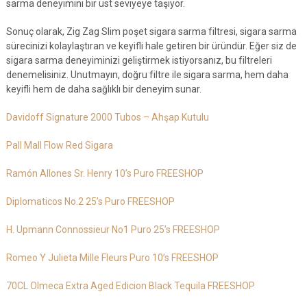
sarma deneyimini bir üst seviyeye taşıyor.
Sonuç olarak, Zig Zag Slim poşet sigara sarma filtresi, sigara sarma
sürecinizi kolaylaştıran ve keyifli hale getiren bir üründür. Eğer siz de
sigara sarma deneyiminizi geliştirmek istiyorsanız, bu filtreleri
denemelisiniz. Unutmayın, doğru filtre ile sigara sarma, hem daha
keyifli hem de daha sağlıklı bir deneyim sunar.
Davidoff Signature 2000 Tubos – Ahşap Kutulu
Pall Mall Flow Red Sigara
Ramón Allones Sr. Henry 10’s Puro FREESHOP
Diplomaticos No.2 25’s Puro FREESHOP
H. Upmann Connossieur No1 Puro 25’s FREESHOP
Romeo Y Julieta Mille Fleurs Puro 10’s FREESHOP
70CL Olmeca Extra Aged Edicion Black Tequila FREESHOP