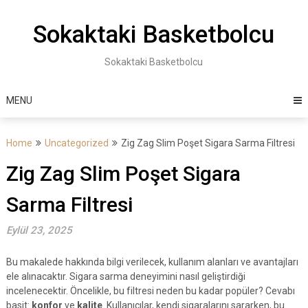
Skip
to
Sokaktaki Basketbolcu
content
Sokaktaki Basketbolcu
MENU
Home
Uncategorized
Zig Zag Slim Poşet Sigara Sarma Filtresi
Zig Zag Slim Poşet Sigara
Sarma Filtresi
Eylül 23, 2025
Bu makalede hakkında bilgi verilecek, kullanım alanları ve avantajları
ele alınacaktır. Sigara sarma deneyimini nasıl geliştirdiği
incelenecektir. Öncelikle, bu filtresi neden bu kadar popüler? Cevabı
basit:
konfor
ve
kalite
. Kullanıcılar, kendi sigaralarını sararken, bu