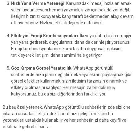
Hızlı Yanıt Verme Yeteneği
: Karşınızdaki mesajı hızla anlamak
ve en uygun cevabı hemen yazmak, sizin için pek de zor değil.
İletişim hızınızı koruyarak, karşı tarafı bekletmeden akışı devam
ettiriyorsunuz. Hızlı ve etkili iletişimde ustasınız!
Etkileyici Emoji Kombinasyonları
: İki veya daha fazla emojiyi
yan yana getirerek, duygularınızı daha da derinleştiriyorsunuz.
Emoji kombinasyonlarınız, karşı tarafın duygusal tepkisini
tetikleyerek iletişimi daha samimi hale getiriyor.
Göz Kırpma Görsel Yaratıcılık
: WhatsApp görüntülü
sohbetlerde arka planı değiştirmek veya ekranı paylaşmak gibi
görsel efektler kullanmak, sizin iletişim tarzınızın dinamik ve
etkileyici olmasını sağlıyor. Her mesajınıza bir dokunuş
katıyorsunuz, bu da sizi diğerlerinden farklı kılıyor.
Bu beş özel yetenek, WhatsApp görüntülü sohbetlerinizde sizi öne
çıkaran unsurlar. İletişimdeki sanatınızı geliştirmek için bu
yetenekleri ustalıkla kullanabilir ve her sohbetinizi daha keyifli ve
etkili hale getirebilirsiniz.