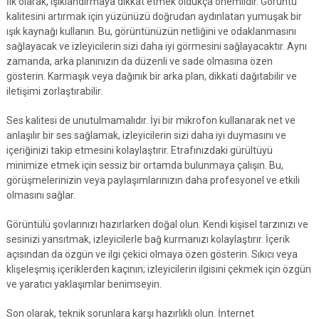
İlk olarak, ışıklandırmaya dikkat etmek oldukça önemlidir. Görüntü
kalitesini artırmak için yüzünüzü doğrudan aydınlatan yumuşak bir
ışık kaynağı kullanın. Bu, görüntünüzün netliğini ve odaklanmasını
sağlayacak ve izleyicilerin sizi daha iyi görmesini sağlayacaktır. Aynı
zamanda, arka planınızın da düzenli ve sade olmasına özen
gösterin. Karmaşık veya dağınık bir arka plan, dikkati dağıtabilir ve
iletişimi zorlaştırabilir.
Ses kalitesi de unutulmamalıdır. İyi bir mikrofon kullanarak net ve
anlaşılır bir ses sağlamak, izleyicilerin sizi daha iyi duymasını ve
içeriğinizi takip etmesini kolaylaştırır. Etrafınızdaki gürültüyü
minimize etmek için sessiz bir ortamda bulunmaya çalışın. Bu,
görüşmelerinizin veya paylaşımlarınızın daha profesyonel ve etkili
olmasını sağlar.
Görüntülü şovlarınızı hazırlarken doğal olun. Kendi kişisel tarzınızı ve
sesinizi yansıtmak, izleyicilerle bağ kurmanızı kolaylaştırır. İçerik
açısından da özgün ve ilgi çekici olmaya özen gösterin. Sıkıcı veya
klişeleşmiş içeriklerden kaçının; izleyicilerin ilgisini çekmek için özgün
ve yaratıcı yaklaşımlar benimseyin.
Son olarak, teknik sorunlara karşı hazırlıklı olun. İnternet