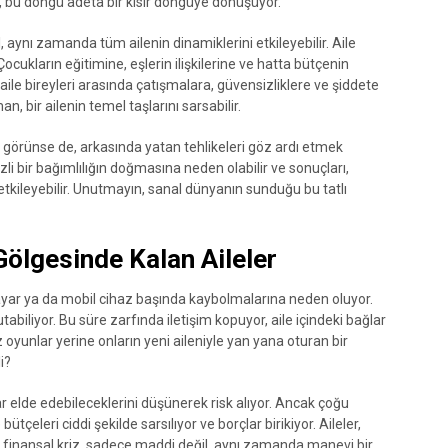
bu döngü adeta bir kısır döngüye dönüşüyor.
, aynı zamanda tüm ailenin dinamiklerini etkileyebilir. Aile
Çocukların eğitimine, eşlerin ilişkilerine ve hatta bütçenin
, aile bireyleri arasında çatışmalara, güvensizliklere ve şiddete
n, bir ailenin temel taşlarını sarsabilir.
bi görünse de, arkasında yatan tehlikeleri göz ardı etmek
li bir bağımlılığın doğmasına neden olabilir ve sonuçları,
i etkileyebilir. Unutmayın, sanal dünyanın sunduğu bu tatlı
Gölgesinde Kalan Aileler
sayar ya da mobil cihaz başında kaybolmalarına neden oluyor.
tabiliyor. Bu süre zarfında iletişim kopuyor, aile içindeki bağlar
z oyunlar yerine onların yeni aileniyle yan yana oturan bir
i?
r elde edebileceklerini düşünerek risk alıyor. Ancak çoğu
tçeleri ciddi şekilde sarsılıyor ve borçlar birikiyor. Aileler,
 bu finansal kriz, sadece maddi değil, aynı zamanda manevi bir