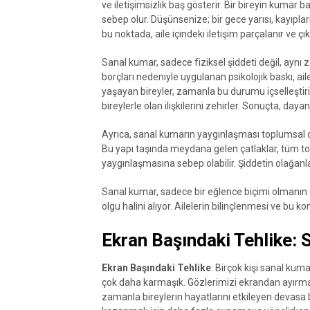
ve iletişimsizlik baş gösterir. Bir bireyin kumar b
sebep olur. Düşünsenize; bir gece yarısı, kayıpların
bu noktada, aile içindeki iletişim parçalanır ve 
Sanal kumar, sadece fiziksel şiddeti değil, aynı
borçları nedeniyle uygulanan psikolojik baskı, aile
yaşayan bireyler, zamanla bu durumu içselleştirirle
bireylerle olan ilişkilerini zehirler. Sonuçta, daya
Ayrıca, sanal kumarın yaygınlaşması toplumsal de
Bu yapı taşında meydana gelen çatlaklar, tüm t
yaygınlaşmasına sebep olabilir. Şiddetin olağanl
Sanal kumar, sadece bir eğlence biçimi olmanın ç
olgu halini alıyor. Ailelerin bilinçlenmesi ve bu 
Ekran Başındaki Tehlike: 
Ekran Başındaki Tehlike
: Birçok kişi sanal kum
çok daha karmaşık. Gözlerimizi ekrandan ayırmad
zamanla bireylerin hayatlarını etkileyen devasa b