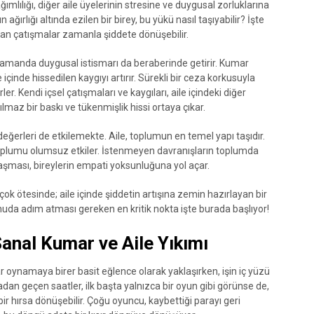
ağımlılığı, diğer aile üyelerinin stresine ve duygusal zorluklarına
 ağırlığı altında ezilen bir birey, bu yükü nasıl taşıyabilir? İşte
çıkan çatışmalar zamanla şiddete dönüşebilir.
 zamanda duygusal istismarı da beraberinde getirir. Kumar
 içinde hissedilen kaygıyı artırır. Sürekli bir ceza korkusuyla
r. Kendi içsel çatışmaları ve kaygıları, aile içindeki diğer
nılmaz bir baskı ve tükenmişlik hissi ortaya çıkar.
ğerleri de etkilemekte. Aile, toplumun en temel yapı taşıdır.
oplumu olumsuz etkiler. İstenmeyen davranışların toplumda
aşması, bireylerin empati yoksunluğuna yol açar.
ok ötesinde; aile içinde şiddetin artışına zemin hazırlayan bir
konuda adım atması gereken en kritik nokta işte burada başlıyor!
Sanal Kumar ve Aile Yıkımı
ar oynamaya birer basit eğlence olarak yaklaşırken, işin iç yüzü
an geçen saatler, ilk başta yalnızca bir oyun gibi görünse de,
ir hırsa dönüşebilir. Çoğu oyuncu, kaybettiği parayı geri