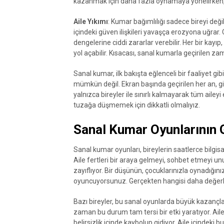
kazanmak için daha fazla oynamaya yönelirken, 
Aile Yıkımı
: Kumar bağımlılığı sadece bireyi değil
içindeki güven ilişkileri yavaşça erozyona uğrar. 
dengelerine ciddi zararlar verebilir. Her bir kayıp
yol açabilir. Kısacası, sanal kumarla geçirilen zama
Sanal kumar, ilk bakışta eğlenceli bir faaliyet gi
mümkün değil. Ekran başında geçirilen her an, giz
yalnızca bireyler ile sınırlı kalmayarak tüm ailey
tuzağa düşmemek için dikkatli olmalıyız.
Sanal Kumar Oyunlarının 
Sanal kumar oyunları, bireylerin saatlerce bilgi
Aile fertleri bir araya gelmeyi, sohbet etmeyi unu
zayıflıyor. Bir düşünün, çocuklarınızla oynadığını
oyuncuyorsunuz. Gerçekten hangisi daha değerl
Bazı bireyler, bu sanal oyunlarda büyük kazançla
zaman bu durum tam tersi bir etki yaratıyor. Aile bü
belirsizlik içinde kaybolup gidiyor. Aile içindeki