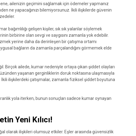
ünsene, ailenizin geçimini sağlamak için ödemeler yapmanız
en ne yapacağınızı bilemiyorsunuz. İkili ilişkilerde güvenin
 zedeler.
ar bağımlılığı gelişen kişiler, sık sık yalanlar söylemek
erinin birbirine olan sevgi ve saygısını zamanla yok edebilir.
özmek yerine daha da derinleşen bir çatışma ortamı
 duygusal bağların da zamanla parçalandığını görmemek elde
ğil. Birçok ailede, kumar nedeniyle ortaya çıkan şiddet olayları
yüzünden yaşanan gerginliklerin doruk noktasına ulaşmasıyla
r. İkili ilişkilerdeki çatışmalar, zamanla fiziksel şiddet boyutuna
ranlık yola iterken, bunun sonuçları sadece kumar oynayan
tin Yeni Kılıcı!
l olarak ilişkileri olumsuz etkiler. Eşler arasında güvensizlik