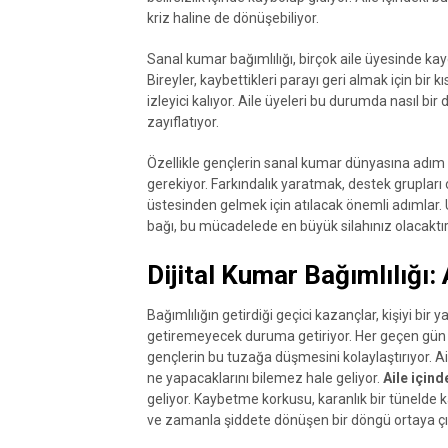
kriz haline de dönüşebiliyor.
Sanal kumar bağımlılığı, birçok aile üyesinde kay
Bireyler, kaybettikleri parayı geri almak için bir
izleyici kalıyor. Aile üyeleri bu durumda nasıl bir 
zayıflatıyor.
Özellikle gençlerin sanal kumar dünyasına adım att
gerekiyor. Farkındalık yaratmak, destek gruplar
üstesinden gelmek için atılacak önemli adımlar. U
bağı, bu mücadelede en büyük silahınız olacaktır
Dijital Kumar Bağımlılığı: 
Bağımlılığın getirdiği geçici kazançlar, kişiyi bir
getiremeyecek duruma getiriyor. Her geçen gün di
gençlerin bu tuzağa düşmesini kolaylaştırıyor. Ai
ne yapacaklarını bilemez hale geliyor.
Aile içind
geliyor. Kaybetme korkusu, karanlık bir tünelde k
ve zamanla şiddete dönüşen bir döngü ortaya çık