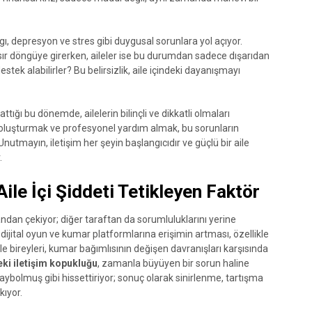
gı, depresyon ve stres gibi duygusal sorunlara yol açıyor.
 kısır döngüye girerken, aileler ise bu durumdan sadece dışarıdan
destek alabilirler? Bu belirsizlik, aile içindeki dayanışmayı
ığı bu dönemde, ailelerin bilinçli ve dikkatli olmaları
ı oluşturmak ve profesyonel yardım almak, bu sorunların
nutmayın, iletişim her şeyin başlangıcıdır ve güçlü bir aile
.
Aile İçi Şiddeti Tetikleyen Faktör
 yandan çekiyor; diğer taraftan da sorumluluklarını yerine
jital oyun ve kumar platformlarına erişimin artması, özellikle
le bireyleri, kumar bağımlısının değişen davranışları karşısında
eki iletişim kopukluğu
, zamanla büyüyen bir sorun haline
aybolmuş gibi hissettiriyor; sonuç olarak sinirlenme, tartışma
ıyor.