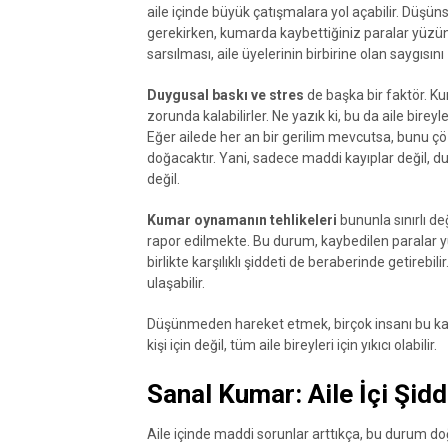
aile içinde büyük çatışmalara yol açabilir. Düş
gerekirken, kumarda kaybettiğiniz paralar yüzünd
sarsılması, aile üyelerinin birbirine olan saygısını
Duygusal baskı ve stres
de başka bir faktör. Kum
zorunda kalabilirler. Ne yazık ki, bu da aile bireyl
Eğer ailede her an bir gerilim mevcutsa, bunu ç
doğacaktır. Yani, sadece maddi kayıplar değil,
değil.
Kumar oynamanın tehlikeleri
bununla sınırlı de
rapor edilmekte. Bu durum, kaybedilen paralar 
birlikte karşılıklı şiddeti de beraberinde getirebili
ulaşabilir.
Düşünmeden hareket etmek, birçok insanı bu ka
kişi için değil, tüm aile bireyleri için yıkıcı olabilir.
Sanal Kumar: Aile İçi Şidde
Aile içinde maddi sorunlar arttıkça, bu durum doğa