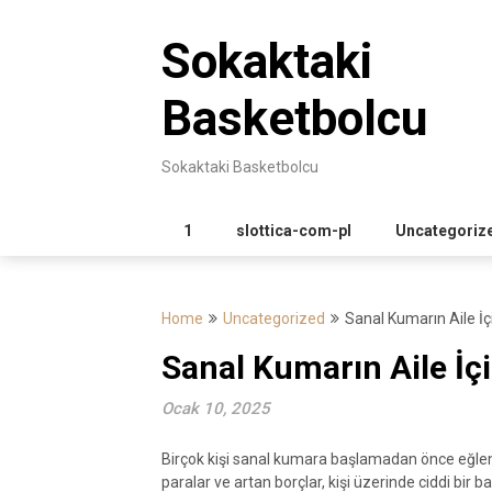
Skip
to
Sokaktaki
content
Basketbolcu
Sokaktaki Basketbolcu
1
slottica-com-pl
Uncategoriz
Home
Uncategorized
Sanal Kumarın Aile İç
Sanal Kumarın Aile İç
Ocak 10, 2025
Birçok kişi sanal kumara başlamadan önce eğle
paralar ve artan borçlar, kişi üzerinde ciddi bir 