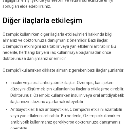
sağlığınızı en iyi şekilde yönetebilir ve tedavi sürecinizde en iyi
sonuçları elde edebilirsiniz.
Diğer ilaçlarla etkileşim
Ozempic kullanırken diğer ilaçlarla etkileşimleri hakkında bilgi
almanız ve doktorunuza danışmanız önemlidir. Bazı ilaçlar,
Ozempic’in etkinliğini azaltabilir veya yan etkilerini artırabilir. Bu
nedenle, herhangi bir yeni ilaç kullanmaya başlamadan önce
doktorunuza danışmanız önemlidir.
Ozempic’i kullanırken dikkate almanız gereken bazı ilaçlar şunlardır:
İnsülin veya oral antidiyabetik ilaçlar: Ozempic, kan şekeri
düzeyini düşürmek için kullanılan bu ilaçlarla etkileşime girebilir.
Doktorunuz, Ozempic kullanırken insülin veya oral antidiyabetik
ilaçlarınızın dozunu ayarlamak isteyebilir.
Antibiyotikler: Bazı antibiyotikler, Ozempic’in etkisini azaltabilir
veya yan etkilerini artırabilir. Bu nedenle, Ozempic kullanırken
antibiyotik kullanmanız gerekiyorsa doktorunuza danışmanız
önemlidir.