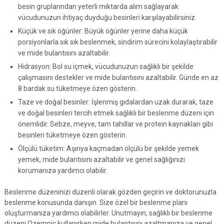
besin gruplarından yeterli miktarda alım sağlayarak
vücudunuzun ihtiyaç duyduğu besinleri karşılayabilirsiniz.
Küçük ve sık öğünler: Büyük öğünler yerine daha küçük
porsiyonlarla sık sık beslenmek, sindirim sürecini kolaylaştırabilir
ve mide bulantısını azaltabilir.
Hidrasyon: Bol su içmek, vücudunuzun sağlıklı bir şekilde
çalışmasını destekler ve mide bulantısını azaltabilir. Günde en az
8 bardak su tüketmeye özen gösterin.
Taze ve doğal besinler: İşlenmiş gıdalardan uzak durarak, taze
ve doğal besinleri tercih etmek sağlıklı bir beslenme düzeni için
önemlidir. Sebze, meyve, tam tahıllar ve protein kaynakları gibi
besinleri tüketmeye özen gösterin.
Ölçülü tüketim: Aşırıya kaçmadan ölçülü bir şekilde yemek
yemek, mide bulantısını azaltabilir ve genel sağlığınızı
korumanıza yardımcı olabilir.
Beslenme düzeninizi düzenli olarak gözden geçirin ve doktorunuzla
beslenme konusunda danışın. Size özel bir beslenme planı
oluşturmanıza yardımcı olabilirler. Unutmayın, sağlıklı bir beslenme
düzeni Ozempic kullanırken mide bulantısını azaltmanıza ve genel