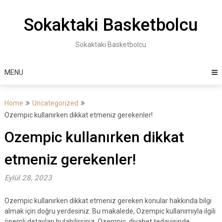
Skip
to
Sokaktaki Basketbolcu
content
Sokaktaki Basketbolcu
MENU
Home
Uncategorized
Ozempic kullanırken dikkat etmeniz gerekenler!
Ozempic kullanırken dikkat
etmeniz gerekenler!
Eylül 28, 2023
Ozempic kullanırken dikkat etmeniz gereken konular hakkında bilgi
almak için doğru yerdesiniz. Bu makalede, Ozempic kullanımıyla ilgili
önemli detayları bulabilirsiniz. Ozempic, diyabet tedavisinde