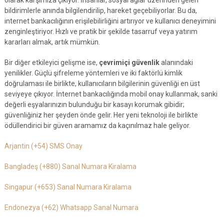
olarak karşımıza çıkıyor. İnsanlar, sosyal ağlar üzerinden gelen
bildirimlerle anında bilgilendirilip, hareket geçebiliyorlar. Bu da,
internet bankacılığının erişilebilirliğini artırıyor ve kullanıcı deneyimini
zenginleştiriyor. Hızlı ve pratik bir şekilde tasarruf veya yatırım
kararları almak, artık mümkün.
Bir diğer etkileyici gelişme ise,
çevrimiçi güvenlik
alanındaki
yenilikler. Güçlü şifreleme yöntemleri ve iki faktörlü kimlik
doğrulaması ile birlikte, kullanıcıların bilgilerinin güvenliği en üst
seviyeye çıkıyor. İnternet bankacılığında mobil onay kullanmak, sanki
değerli eşyalarınızın bulunduğu bir kasayı korumak gibidir;
güvenliğiniz her şeyden önde gelir. Her yeni teknoloji ile birlikte
ödüllendirici bir güven aramamız da kaçınılmaz hale geliyor.
Arjantin (+54) SMS Onay
Bangladeş (+880) Sanal Numara Kiralama
Singapur (+653) Sanal Numara Kiralama
Endonezya (+62) Whatsapp Sanal Numara