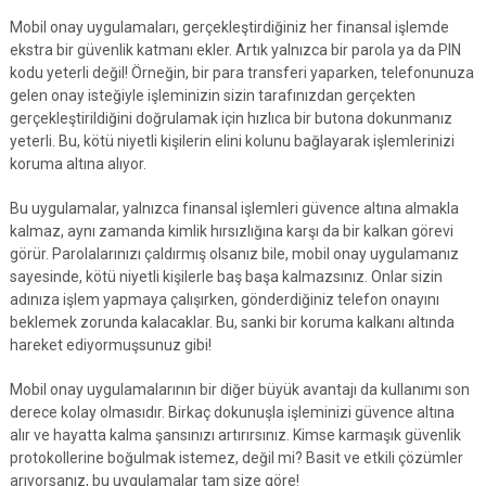
Mobil onay uygulamaları, gerçekleştirdiğiniz her finansal işlemde
ekstra bir güvenlik katmanı ekler. Artık yalnızca bir parola ya da PIN
kodu yeterli değil! Örneğin, bir para transferi yaparken, telefonunuza
gelen onay isteğiyle işleminizin sizin tarafınızdan gerçekten
gerçekleştirildiğini doğrulamak için hızlıca bir butona dokunmanız
yeterli. Bu, kötü niyetli kişilerin elini kolunu bağlayarak işlemlerinizi
koruma altına alıyor.
Bu uygulamalar, yalnızca finansal işlemleri güvence altına almakla
kalmaz, aynı zamanda kimlik hırsızlığına karşı da bir kalkan görevi
görür. Parolalarınızı çaldırmış olsanız bile, mobil onay uygulamanız
sayesinde, kötü niyetli kişilerle baş başa kalmazsınız. Onlar sizin
adınıza işlem yapmaya çalışırken, gönderdiğiniz telefon onayını
beklemek zorunda kalacaklar. Bu, sanki bir koruma kalkanı altında
hareket ediyormuşsunuz gibi!
Mobil onay uygulamalarının bir diğer büyük avantajı da kullanımı son
derece kolay olmasıdır. Birkaç dokunuşla işleminizi güvence altına
alır ve hayatta kalma şansınızı artırırsınız. Kimse karmaşık güvenlik
protokollerine boğulmak istemez, değil mi? Basit ve etkili çözümler
arıyorsanız, bu uygulamalar tam size göre!