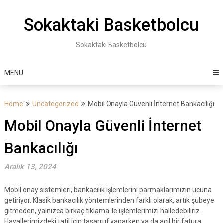
Skip
to
Sokaktaki Basketbolcu
content
Sokaktaki Basketbolcu
MENU
Home
Uncategorized
Mobil Onayla Güvenli İnternet Bankacılığı
Mobil Onayla Güvenli İnternet
Bankacılığı
Aralık 13, 2024
Mobil onay sistemleri, bankacılık işlemlerini parmaklarımızın ucuna
getiriyor. Klasik bankacılık yöntemlerinden farklı olarak, artık şubeye
gitmeden, yalnızca birkaç tıklama ile işlemlerimizi halledebiliriz.
Hayallerimizdeki tatil için tasarruf yaparken ya da acil bir fatura