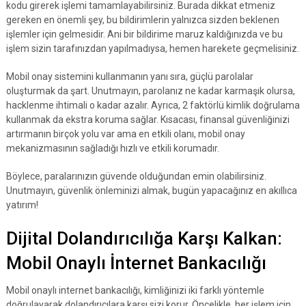
kodu girerek işlemi tamamlayabilirsiniz. Burada dikkat etmeniz
gereken en önemli şey, bu bildirimlerin yalnızca sizden beklenen
işlemler için gelmesidir. Ani bir bildirime maruz kaldığınızda ve bu
işlem sizin tarafınızdan yapılmadıysa, hemen harekete geçmelisiniz.
Mobil onay sistemini kullanmanın yanı sıra, güçlü parolalar
oluşturmak da şart. Unutmayın, parolanız ne kadar karmaşık olursa,
hacklenme ihtimali o kadar azalır. Ayrıca, 2 faktörlü kimlik doğrulama
kullanmak da ekstra koruma sağlar. Kısacası, finansal güvenliğinizi
artırmanın birçok yolu var ama en etkili olanı, mobil onay
mekanizmasının sağladığı hızlı ve etkili korumadır.
Böylece, paralarınızın güvende olduğundan emin olabilirsiniz.
Unutmayın, güvenlik önleminizi almak, bugün yapacağınız en akıllıca
yatırım!
Dijital Dolandırıcılığa Karşı Kalkan:
Mobil Onaylı İnternet Bankacılığı
Mobil onaylı internet bankacılığı, kimliğinizi iki farklı yöntemle
doğrulayarak dolandırıcılara karşı sizi korur. Öncelikle, her işlem için