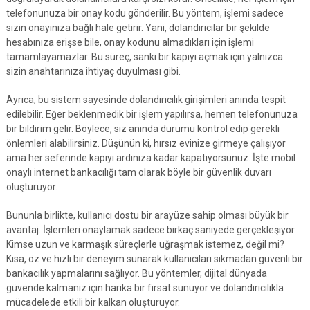
telefonunuza bir onay kodu gönderilir. Bu yöntem, işlemi sadece
sizin onayınıza bağlı hale getirir. Yani, dolandırıcılar bir şekilde
hesabınıza erişse bile, onay kodunu almadıkları için işlemi
tamamlayamazlar. Bu süreç, sanki bir kapıyı açmak için yalnızca
sizin anahtarınıza ihtiyaç duyulması gibi.
Ayrıca, bu sistem sayesinde dolandırıcılık girişimleri anında tespit
edilebilir. Eğer beklenmedik bir işlem yapılırsa, hemen telefonunuza
bir bildirim gelir. Böylece, siz anında durumu kontrol edip gerekli
önlemleri alabilirsiniz. Düşünün ki, hırsız evinize girmeye çalışıyor
ama her seferinde kapıyı ardınıza kadar kapatıyorsunuz. İşte mobil
onaylı internet bankacılığı tam olarak böyle bir güvenlik duvarı
oluşturuyor.
Bununla birlikte, kullanıcı dostu bir arayüze sahip olması büyük bir
avantaj. İşlemleri onaylamak sadece birkaç saniyede gerçekleşiyor.
Kimse uzun ve karmaşık süreçlerle uğraşmak istemez, değil mi?
Kısa, öz ve hızlı bir deneyim sunarak kullanıcıları sıkmadan güvenli bir
bankacılık yapmalarını sağlıyor. Bu yöntemler, dijital dünyada
güvende kalmanız için harika bir fırsat sunuyor ve dolandırıcılıkla
mücadelede etkili bir kalkan oluşturuyor.