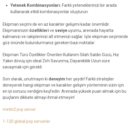
Yetenek Kombinasyonları:
Farklı yeteneklerinizi bir arada
kullanarak etkili kombinasyonlar oluşturun.
Ekipman seçimi de en az karakter gelişimi kadar önemlidir.
Ekipmanınızın
özellikleri
ve
seviye
uyumu, arenada hayatta
kalmanızı ve rakiplerinizi alt etmenizi sağlar. İşte ekipman seçiminde
göz önünde bulundurmanız gereken bazı noktalar:
Ekipman Türü Özellikler Önerilen Kullanım Silah Saldırı Gücü, Hız
Yakın dövüş için ideal Zırh Savunma, Dayanıklılık Uzun süre
savaşmak için gerekli
Son olarak, unutmayın ki
deneyim
her şeydir! Farklı stratejiler
deneyerek hangi ekipman ve karakter gelişim yönteminin sizin için
en iyi sonucu verdiğini keşfedin. Arenada yüksek puan almak için bu
ipuçlarını dikkate almayı ihmal etmeyin!
metin2 pvp server
1-120 global pvp serverler