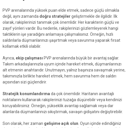
PVP arenalarında yüksek puan elde etmek, sadece güçlü olmakla
değil, aynı zamanda
doğru stratejiler
geliştirmekle de ilgilidir. İlk
olarak, rakiplerinizi tanımak çok önemlidir. Her karakterin güçlü ve
zayıf yönleri vardır. Bu nedenle, rakiplerinizi gözlemleyerek hangi
taktiklerin işe yaradığını anlamaya çalışmalısınız. Örneğin, hızlı
saldırılarla düşmanlarınızı şaşırtmak veya savunma yaparak fırsat
kollamak etkili olabilir.
Ayrıca,
ekip çalışması
PVP arenalarında büyük bir avantaj sağlar.
Takım arkadaşlarınızla uyum içinde hareket etmek, düşmanlarınızı
alt etmenin anahtarıdır. Unutmayın, yalnız başınıza savaşmak yerine,
takımınızla birlikte hareket etmek, hem savunma hem de saldırı
açısından sizi güçlendirir.
Stratejik konumlandırma
da çok önemlidir. Haritanın avantajlı
noktalarını kullanarak rakiplerinizi tuzağa düşürebilir veya kendinizi
koruyabilirsiniz. Örneğin, yükseklik avantajı sağlamak veya dar
alanlarda düşmanlarınızı sıkıştırmak, savaşın gidişatını değiştirebilir.
Son olarak, her zaman
gelişime açık olun
. Oyun içinde edindiğiniz