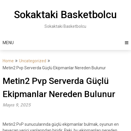
Skip
to
Sokaktaki Basketbolcu
content
Sokaktaki Basketbolcu
MENU
Home
Uncategorized
Metin2 Pvp Serverda Güçlü Ekipmanlar Nereden Bulunur
Metin2 Pvp Serverda Güçlü
Ekipmanlar Nereden Bulunur
Mayıs 9, 2025
Metin2 PvP sunucularında güçlü ekipmanlar bulmak, oyunun en
heyecan verici yanlarından biridir. Peki, bu ekipmanları nereden