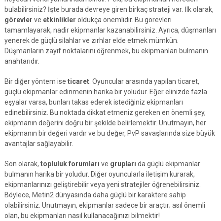
bulabilirsiniz? İşte burada devreye giren birkaç strateji var. İlk olarak,
görevler
ve
etkinlikler
oldukça önemlidir. Bu görevleri
tamamlayarak, nadir ekipmanlar kazanabilirsiniz. Ayrıca, düşmanları
yenerek de güçlü silahlar ve zırhlar elde etmek mümkün.
Düşmanların zayıf noktalarını öğrenmek, bu ekipmanları bulmanın
anahtarıdır.
Bir diğer yöntem ise
ticaret
. Oyuncular arasında yapılan ticaret,
güçlü ekipmanlar edinmenin harika bir yoludur. Eğer elinizde fazla
eşyalar varsa, bunları takas ederek istediğiniz ekipmanları
edinebilirsiniz. Bu noktada dikkat etmeniz gereken en önemli şey,
ekipmanın değerini doğru bir şekilde belirlemektir. Unutmayın, her
ekipmanın bir değeri vardır ve bu değer, PvP savaşlarında size büyük
avantajlar sağlayabilir.
Son olarak,
topluluk forumları
ve
grupları
da güçlü ekipmanlar
bulmanın harika bir yoludur. Diğer oyuncularla iletişim kurarak,
ekipmanlarınızı geliştirebilir veya yeni stratejiler öğrenebilirsiniz.
Böylece, Metin2 dünyasında daha güçlü bir karaktere sahip
olabilirsiniz. Unutmayın, ekipmanlar sadece bir araçtır; asıl önemli
olan, bu ekipmanları nasıl kullanacağınızı bilmektir!