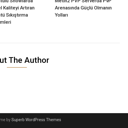
tülü Showlarda
Metin2 PVP Serverda PvP
 Kaliteyi Artıran
Arenasında Güçlü Olmanın
tü Sıkıştırma
Yolları
mleri
ut The Author
eme by
Superb WordPress Themes