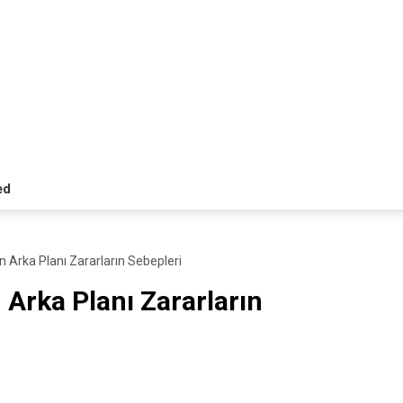
ed
Arka Planı Zararların Sebepleri
rka Planı Zararların