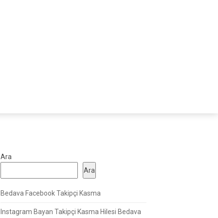
Ara
Ara
Bedava Facebook Takipçi Kasma
Instagram Bayan Takipçi Kasma Hilesi Bedava