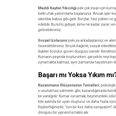
Maddi Kaybın Yıkıcılığı
pek çok insan için kumar
belki ufak yatırımlarla başlarsınız. Ancak işler 
sıkıntılar kabus gibi gelir. Borçlar, faiz yükleri ve 
edebilir. Bu kötü gidişat, kime ne kadar zarar ver
getirebilirsiniz.
Sosyal İzolasyon
peki ya arkadaşlarınız ve ail
hissedebilirsiniz. Birçok bağımlı, sosyal etkinlikl
ilişkiler bozulur, güven duygusu sarsılır. Kendiniz
Kumarın peşinde koştururken, gerçekte neyi kaybe
oynamakla kalmaz; aynı zamanda hayatınızın deng
Başarı mı Yoksa Yıkım m
Kazanmanın İllüzyonunun Temelleri
, psikoloj
o unutulmaz sahneler gibi, kazandığınızda kend
bir yanılgıdır. Kumar oynamak, beyninizdeki ödül 
bile aslında bir uyarı oluşturur ve daha fazla oyn
Kaybettiğinizde, “son bir kez daha oynayayım” 
döngüsü bir yıpranma halini alır.