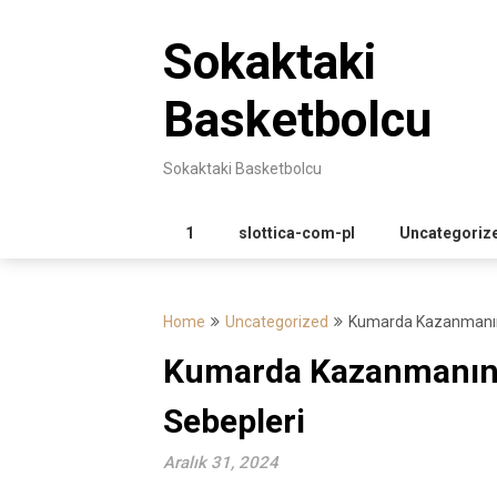
Skip
to
Sokaktaki
content
Basketbolcu
Sokaktaki Basketbolcu
1
slottica-com-pl
Uncategoriz
Home
Uncategorized
Kumarda Kazanmanın 
Kumarda Kazanmanın A
Sebepleri
Aralık 31, 2024