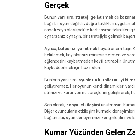
Gerçek
Bunun yanı sıra,
strateji geliştirmek
de kazanan 
bağlı bir oyun değildir; doğru taktikleri uygulam
sanatı veya blackjack'te kart sayma teknikleri gibi
oynarsanız oynayın, bir stratejiyle gelmek başarını
Ayrıca,
bütçenizi yönetmek
hayati önem taşır.
belirlemek, kayıplarınızı minimize etmenize yar
eğlencesini kaybetmeden keyfi artırabilir. Unut
kaybedebilmek için hazır olun.
Bunların yanı sıra,
oyunların kurallarını iyi bilm
geliştiremez. Her oyunun kendi dinamikleri vardı
stilinizi ve karar verme süreçlerini geliştirerek, 
Son olarak,
sosyal etkileşimi
unutmayın. Kumar, g
Diğer oyuncularla etkileşim kurmak, deneyimlerin
bağlantılar, oyun deneyiminizi zenginleştirir ve 
Kumar Yüzünden Gelen Zar