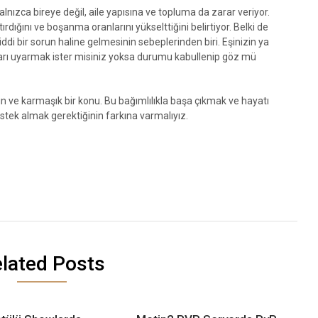
alnızca bireye değil, aile yapısına ve topluma da zarar veriyor.
ırdığını ve boşanma oranlarını yükselttiğini belirtiyor. Belki de
di bir sorun haline gelmesinin sebeplerinden biri. Eşinizin ya
arı uyarmak ister misiniz yoksa durumu kabullenip göz mü
 ve karmaşık bir konu. Bu bağımlılıkla başa çıkmak ve hayatı
stek almak gerektiğinin farkına varmalıyız.
lated Posts