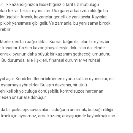
. İlk kazandığınızda hissettiğiniz o tarifsiz mutluluğu
nları tekrar tekrar oyuna iter. Rüzgarın arkanızda olduğu bu
önüşebilir. Ancak, kazançlar genellikle yanıltıcıdır. Kayıplar,
pık bir yansıması gibi gelir. Ve zamanla, bu yanılsama birçok
ebilir.
rlerden biri bağımlılıktır. Kumar bağımlısı olan bireyler, bir
 koşarlar. Gözleri kazanç hayalleriyle dolu olsa da, elinde
bir sonraki oyunun daha büyük bir kazanım getireceği umudunu
. Bu durumda, aile ilişkileri, finansal durumlar ve ruhsal
l açar. Kendi limitlerini bilmeden oyuna katılan oyuncular, ne
 oynamaya yönelirler. Bu aşırı davranış, bir türlü
ehlikeli bir yolculuğa dönüşebilir. Kontrolsüzce harcanan
it eden unsurlara dönüşür.
a bir psikolojik savaş alanı olduğunu anlamak, bu bağımlılığın
ybetmek için oynamaz, ama kazanç arayışı içinde kaybolmak son