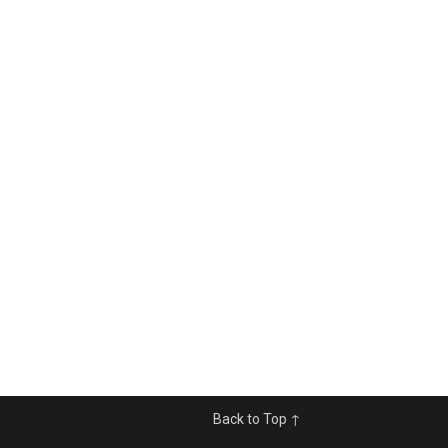
Back to Top ↑