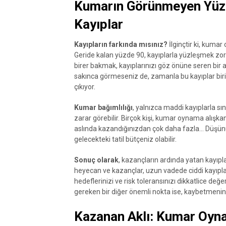
Kumarın Görünmeyen Yüzü
Kayıplar
Kayıpların farkında mısınız?
İlginçtir ki, kumar
Geride kalan yüzde 90, kayıplarla yüzleşmek zor
birer bakmak, kayıplarınızı göz önüne seren bir a
sakınca görmeseniz de, zamanla bu kayıplar biri
çıkıyor.
Kumar bağımlılığı
, yalnızca maddi kayıplarla sınır
zarar görebilir. Birçok kişi, kumar oynama alışkan
aslında kazandığınızdan çok daha fazla… Düşünü
gelecekteki tatil bütçeniz olabilir.
Sonuç olarak
, kazançların ardında yatan kayıpl
heyecan ve kazançlar, uzun vadede ciddi kayıplar
hedeflerinizi ve risk toleransınızı dikkatlice 
gereken bir diğer önemli nokta ise, kaybetmeni
Kazanan Aklı: Kumar Oyna