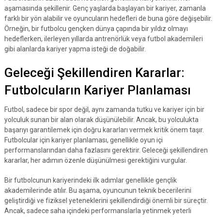
aşamasında şekillenir. Genç yaşlarda başlayan bir kariyer, zamanla
farklı bir yön alabilir ve oyuncuların hedefleri de buna göre değişebilir.
Örneğin, bir futbolcu gençken dünya çapında bir yıldız olmayı
hedeflerken, ilerleyen yıllarda antrenörlük veya futbol akademileri
gibi alanlarda kariyer yapma isteği de doğabilir.
Geleceği Şekillendiren Kararlar:
Futbolcuların Kariyer Planlaması
Futbol, sadece bir spor değil, aynı zamanda tutku ve kariyer için bir
yolculuk sunan bir alan olarak düşünülebilir. Ancak, bu yolculukta
başarıyı garantilemek için doğru kararları vermek kritik önem taşır.
Futbolcular için kariyer planlaması, genellikle oyun içi
performanslarından daha fazlasını gerektirir. Geleceği şekillendiren
kararlar, her adımın özenle düşünülmesi gerektiğini vurgular.
Bir futbolcunun kariyerindeki ilk adımlar genellikle gençlik
akademilerinde atılır. Bu aşama, oyuncunun teknik becerilerini
geliştirdiği ve fiziksel yeteneklerini şekillendirdiği önemli bir süreçtir.
Ancak, sadece saha içindeki performanslarla yetinmek yeterli