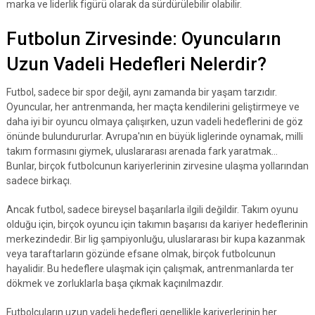
marka ve liderlik figürü olarak da sürdürülebilir olabilir.
Futbolun Zirvesinde: Oyuncuların
Uzun Vadeli Hedefleri Nelerdir?
Futbol, sadece bir spor değil, aynı zamanda bir yaşam tarzıdır.
Oyuncular, her antrenmanda, her maçta kendilerini geliştirmeye ve
daha iyi bir oyuncu olmaya çalışırken, uzun vadeli hedeflerini de göz
önünde bulundururlar. Avrupa'nın en büyük liglerinde oynamak, milli
takım formasını giymek, uluslararası arenada fark yaratmak…
Bunlar, birçok futbolcunun kariyerlerinin zirvesine ulaşma yollarından
sadece birkaçı.
Ancak futbol, sadece bireysel başarılarla ilgili değildir. Takım oyunu
olduğu için, birçok oyuncu için takımın başarısı da kariyer hedeflerinin
merkezindedir. Bir lig şampiyonluğu, uluslararası bir kupa kazanmak
veya taraftarların gözünde efsane olmak, birçok futbolcunun
hayalidir. Bu hedeflere ulaşmak için çalışmak, antrenmanlarda ter
dökmek ve zorluklarla başa çıkmak kaçınılmazdır.
Futbolcuların uzun vadeli hedefleri genellikle kariyerlerinin her