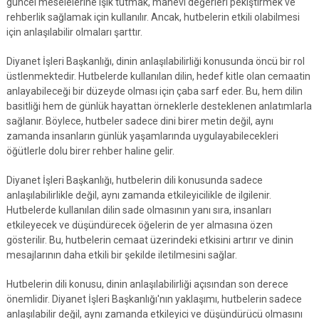
güncel meselelerine ışık tutmak, manevi değerleri pekiştirmek ve
rehberlik sağlamak için kullanılır. Ancak, hutbelerin etkili olabilmesi
için anlaşılabilir olmaları şarttır.
Diyanet İşleri Başkanlığı, dinin anlaşılabilirliği konusunda öncü bir rol
üstlenmektedir. Hutbelerde kullanılan dilin, hedef kitle olan cemaatin
anlayabileceği bir düzeyde olması için çaba sarf eder. Bu, hem dilin
basitliği hem de günlük hayattan örneklerle desteklenen anlatımlarla
sağlanır. Böylece, hutbeler sadece dini birer metin değil, aynı
zamanda insanların günlük yaşamlarında uygulayabilecekleri
öğütlerle dolu birer rehber haline gelir.
Diyanet İşleri Başkanlığı, hutbelerin dili konusunda sadece
anlaşılabilirlikle değil, aynı zamanda etkileyicilikle de ilgilenir.
Hutbelerde kullanılan dilin sade olmasının yanı sıra, insanları
etkileyecek ve düşündürecek öğelerin de yer almasına özen
gösterilir. Bu, hutbelerin cemaat üzerindeki etkisini artırır ve dinin
mesajlarının daha etkili bir şekilde iletilmesini sağlar.
Hutbelerin dili konusu, dinin anlaşılabilirliği açısından son derece
önemlidir. Diyanet İşleri Başkanlığı'nın yaklaşımı, hutbelerin sadece
anlaşılabilir değil, aynı zamanda etkileyici ve düşündürücü olmasını