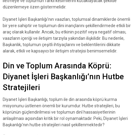
iletmeye ve toplumun farklı kesimlerini kucaklayacak şekilde
düzenlemeye özen göstermelidir.
Diyanet İşleri Başkanlığı'nın vaazları, toplumsal dinamiklerde önemli
bir yere sahiptir ve toplumun dini inançlarını şekillendirmede etkili bir
araç olarak kullanılır. Ancak, bu etkinin pozitif veya negatif olması,
vaazların içeriği ve iletişim tarzıyla yakından ilişkilidir. Bu nedenle,
Başkanlık, toplumun çeşitli ihtiyaçlarını ve beklentilerini dikkate
alarak, etkili ve kapsayıcı bir iletişim stratejisi benimsemelidir.
Din ve Toplum Arasında Köprü:
Diyanet İşleri Başkanlığı’nın Hutbe
Stratejileri
Diyanet İşleri Başkanlığı, toplum ile din arasında köprü kurma
misyonunu üstlenen önemli bir kurumdur. Hutbe stratejileri, bu
köprünün güçlendirilmesi ve toplumun dinî hassasiyetlerinin
anlaşılması açısından kritik bir rol oynamaktadır. Peki, Diyanet İşleri
Başkanlığı'nın hutbe stratejileri nasıl şekillenmektedir?