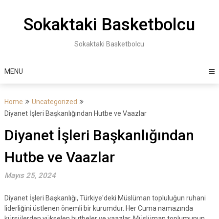
Skip
to
Sokaktaki Basketbolcu
content
Sokaktaki Basketbolcu
MENU
Home
Uncategorized
Diyanet İşleri Başkanlığından Hutbe ve Vaazlar
Diyanet İşleri Başkanlığından
Hutbe ve Vaazlar
Mayıs 25, 2024
Diyanet İşleri Başkanlığı, Türkiye'deki Müslüman topluluğun ruhani
liderliğini üstlenen önemli bir kurumdur. Her Cuma namazında
kürsülerden yükselen hutbeler ve vaazlar, Müslüman toplumunun