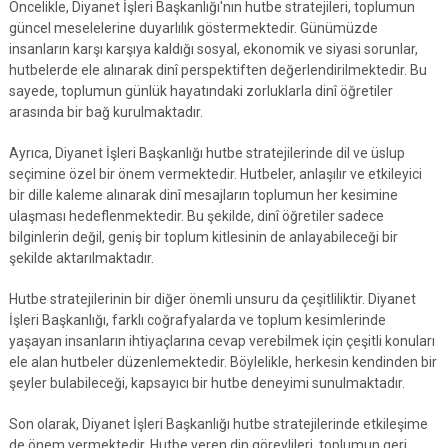
Öncelikle, Diyanet İşleri Başkanlığı'nın hutbe stratejileri, toplumun
güncel meselelerine duyarlılık göstermektedir. Günümüzde
insanların karşı karşıya kaldığı sosyal, ekonomik ve siyasi sorunlar,
hutbelerde ele alınarak dinî perspektiften değerlendirilmektedir. Bu
sayede, toplumun günlük hayatındaki zorluklarla dinî öğretiler
arasında bir bağ kurulmaktadır.
Ayrıca, Diyanet İşleri Başkanlığı hutbe stratejilerinde dil ve üslup
seçimine özel bir önem vermektedir. Hutbeler, anlaşılır ve etkileyici
bir dille kaleme alınarak dinî mesajların toplumun her kesimine
ulaşması hedeflenmektedir. Bu şekilde, dinî öğretiler sadece
bilginlerin değil, geniş bir toplum kitlesinin de anlayabileceği bir
şekilde aktarılmaktadır.
Hutbe stratejilerinin bir diğer önemli unsuru da çeşitliliktir. Diyanet
İşleri Başkanlığı, farklı coğrafyalarda ve toplum kesimlerinde
yaşayan insanların ihtiyaçlarına cevap verebilmek için çeşitli konuları
ele alan hutbeler düzenlemektedir. Böylelikle, herkesin kendinden bir
şeyler bulabileceği, kapsayıcı bir hutbe deneyimi sunulmaktadır.
Son olarak, Diyanet İşleri Başkanlığı hutbe stratejilerinde etkileşime
de önem vermektedir. Hutbe veren din görevlileri, toplumun geri