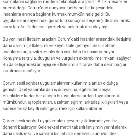
kurmalarını sağlayan modern teknolojik araçlardır. Artık mesafeler
önemli değil; Çorum'dan dünyanın herhangi bir köşesindeki
insanlarla anında bağlantı kurmak mümkün hale geldi. Bu
uygulamalar sayesinde, görüntülü konuşma seçeneği de sunularak,
karşı tarafın ifadelerini görmek ve anlamak da kolaylaştı.
Bu yeni nesil iletişim araçları, Çorum'daki insanlar arasındaki iletişimi
daha samimi, etkileşimli ve keyifli hale getiriyor. Sesli sohbet
uygulamaları, yazılı metinlerden çok daha fazlasını sunuyor.
Konuşma tarzıyla, duyguları ve vurguları aktarabilme imkanı sağlıyor.
Bu da iletişimdeki anlayışı ve etkileşimi artırarak daha derin bağlar
kurulmasını sağlıyor.
Çorum sesli sohbet uygulamalarının kullanım alanları oldukça
geniştir. Özel yaşamlardan iş dünyasına, eğitimden sosyal
etkinliklere kadar her alanda bu uygulamalardan faydalanmak
mümkündür. İş toplantıları, uzaktan eğitim, arkadaşlık ilişkileri veya
sadece biraz keyifli vakit geçirmek için kullanılabilirler.
Çorum sesli sohbet uygulamaları, çevrimiçi iletişimde yeni bir
dönemi başlatıyor. Geleneksel metin tabanlı iletişimin yerini alarak
daha canlı, etkili ve samimi bir iletişim deneyimi sunuyor. Sesli