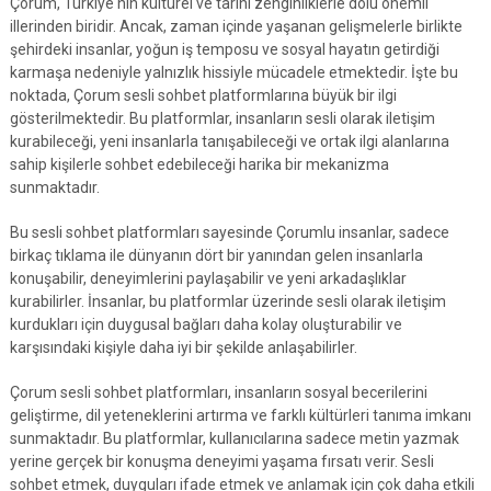
Çorum, Türkiye'nin kültürel ve tarihi zenginliklerle dolu önemli
illerinden biridir. Ancak, zaman içinde yaşanan gelişmelerle birlikte
şehirdeki insanlar, yoğun iş temposu ve sosyal hayatın getirdiği
karmaşa nedeniyle yalnızlık hissiyle mücadele etmektedir. İşte bu
noktada, Çorum sesli sohbet platformlarına büyük bir ilgi
gösterilmektedir. Bu platformlar, insanların sesli olarak iletişim
kurabileceği, yeni insanlarla tanışabileceği ve ortak ilgi alanlarına
sahip kişilerle sohbet edebileceği harika bir mekanizma
sunmaktadır.
Bu sesli sohbet platformları sayesinde Çorumlu insanlar, sadece
birkaç tıklama ile dünyanın dört bir yanından gelen insanlarla
konuşabilir, deneyimlerini paylaşabilir ve yeni arkadaşlıklar
kurabilirler. İnsanlar, bu platformlar üzerinde sesli olarak iletişim
kurdukları için duygusal bağları daha kolay oluşturabilir ve
karşısındaki kişiyle daha iyi bir şekilde anlaşabilirler.
Çorum sesli sohbet platformları, insanların sosyal becerilerini
geliştirme, dil yeteneklerini artırma ve farklı kültürleri tanıma imkanı
sunmaktadır. Bu platformlar, kullanıcılarına sadece metin yazmak
yerine gerçek bir konuşma deneyimi yaşama fırsatı verir. Sesli
sohbet etmek, duyguları ifade etmek ve anlamak için çok daha etkili