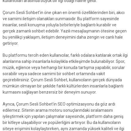
kullanıcıları arasında büyük bir ilgi odağı haline geldi.
Çorum Sesli Sohbet'in öne çıkan en önemli özelliklerinden biri, akıcı
ve samimi iletişim olanakları sunmasıdır. Bu platform sayesinde
insanlar, sesli konuşma yoluyla birbirleriyle bağlantı kurabilir ve
gerçek zamanlı sohbet edebilir. Yazılı mesajlaşmanın ötesine geçen
bu yenilikçi yaklaşım, iletişim deneyimini daha zengin ve canlı hale
getiriyor.
Bu platformu tercih eden kullanıcılar, farklı odalara katılarak ortak ilgi
alanlarına sahip insanlarla kolaylıkla etkileşimde bulunabiliyor. Spor,
müzik, eğlence veya herhangi bir konuda tartışma yapabilir, sorular
sorabilir veya sadece samimi bir sohbet ortamında vakit
geçirebilirsiniz. Çorum Sesli Sohbet, kullanıcıların gerçek dünyada
mümkün olmayan bir şekilde farklı kültürlerden insanlarla bağlantı
kurmasını sağlayan benzersiz bir deneyim sunuyor.
Ayrıca, Çorum Sesli Sohbet'in SEO optimizasyonu da göz ardı
edilemez. Sitenin arama motoru sonuçlarındaki sıralamasını
iyileştirmek için yapılan çalışmalar sayesinde, platform daha geniş
bir kitleye ulaşabiliyor ve popülerliğini artırıyor. Bu da kullanıcıların
siteye erişimini kolaylaştırırken, aynı zamanda yüksek kaliteli ve ilgi