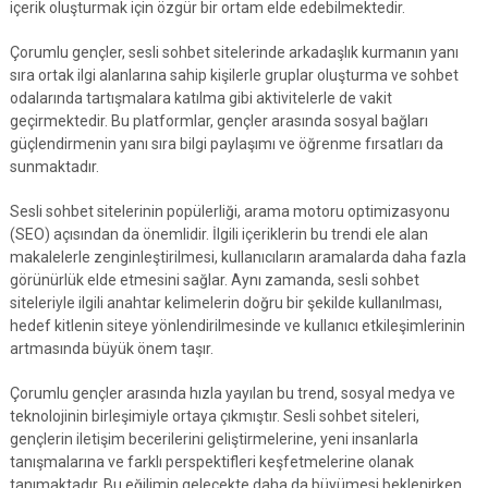
içerik oluşturmak için özgür bir ortam elde edebilmektedir.
Çorumlu gençler, sesli sohbet sitelerinde arkadaşlık kurmanın yanı
sıra ortak ilgi alanlarına sahip kişilerle gruplar oluşturma ve sohbet
odalarında tartışmalara katılma gibi aktivitelerle de vakit
geçirmektedir. Bu platformlar, gençler arasında sosyal bağları
güçlendirmenin yanı sıra bilgi paylaşımı ve öğrenme fırsatları da
sunmaktadır.
Sesli sohbet sitelerinin popülerliği, arama motoru optimizasyonu
(SEO) açısından da önemlidir. İlgili içeriklerin bu trendi ele alan
makalelerle zenginleştirilmesi, kullanıcıların aramalarda daha fazla
görünürlük elde etmesini sağlar. Aynı zamanda, sesli sohbet
siteleriyle ilgili anahtar kelimelerin doğru bir şekilde kullanılması,
hedef kitlenin siteye yönlendirilmesinde ve kullanıcı etkileşimlerinin
artmasında büyük önem taşır.
Çorumlu gençler arasında hızla yayılan bu trend, sosyal medya ve
teknolojinin birleşimiyle ortaya çıkmıştır. Sesli sohbet siteleri,
gençlerin iletişim becerilerini geliştirmelerine, yeni insanlarla
tanışmalarına ve farklı perspektifleri keşfetmelerine olanak
tanımaktadır. Bu eğilimin gelecekte daha da büyümesi beklenirken,