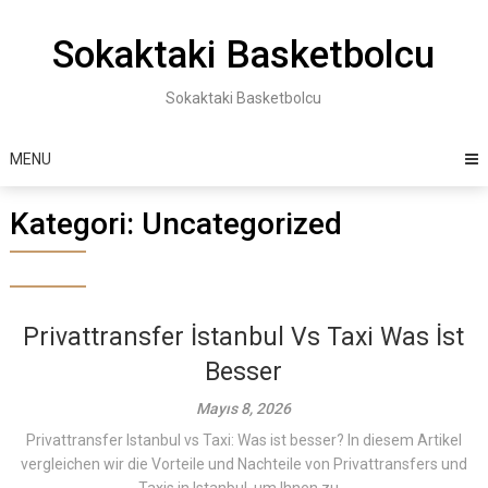
Skip
to
Sokaktaki Basketbolcu
content
Sokaktaki Basketbolcu
MENU
Kategori:
Uncategorized
Privattransfer İstanbul Vs Taxi Was İst
Besser
Mayıs 8, 2026
Privattransfer Istanbul vs Taxi: Was ist besser? In diesem Artikel
vergleichen wir die Vorteile und Nachteile von Privattransfers und