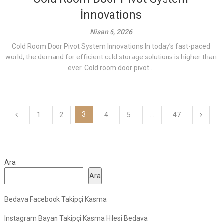
İnnovations
Nisan 6, 2026
Cold Room Door Pivot System Innovations In today’s fast-paced
world, the demand for efficient cold storage solutions is higher than
ever. Cold room door pivot...
Yazı
3
1
2
4
5
…
47
sayfalaması
Ara
Ara
Bedava Facebook Takipçi Kasma
Instagram Bayan Takipçi Kasma Hilesi Bedava